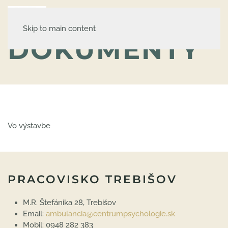
AMBULANCIA
KLINICKEJ A
Skip to main content
DOPRAVNEJ
PSYCHOLÓGIE
DOKUMENTY
Vo výstavbe
PRACOVISKO TREBIŠOV
M.R. Štefánika 28, Trebišov
Email:
ambulancia@centrumpsychologie.sk
Mobil: 0948 282 383