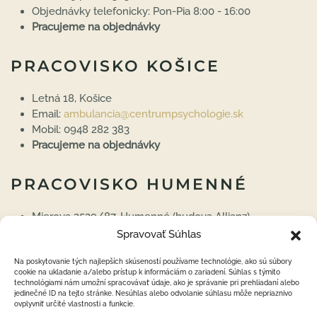
Objednávky telefonicky: Pon-Pia 8:00 - 16:00
Pracujeme na objednávky
PRACOVISKO KOŠICE
Letná 18, Košice
Email:
ambulancia@centrumpsychologie.sk
Mobil: 0948 282 383
Pracujeme na objednávky
PRACOVISKO HUMENNÉ
Mierova 2529/87, Humenné (budova Allianz)
Email:
ambulancia@centrumpsychologie.sk
Spravovať Súhlas
Mobil: 0948 282 383
Objednávky telefonicky: Pon-Pia 8:00 - 16:00
Na poskytovanie tých najlepších skúseností používame technológie, ako sú súbory
cookie na ukladanie a/alebo prístup k informáciám o zariadení. Súhlas s týmito
Pracujeme na objednávky
technológiami nám umožní spracovávať údaje, ako je správanie pri prehliadaní alebo
jedinečné ID na tejto stránke. Nesúhlas alebo odvolanie súhlasu môže nepriaznivo
ovplyvniť určité vlastnosti a funkcie.